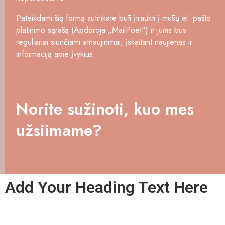
Pateikdami šią formą sutinkate būti įtraukti į mūsų el. pašto
platinimo sąrašą (Apdoroja „MailPoet“) ir jums bus
reguliariai siunčiami atnaujinimai, įskaitant naujienas ir
informaciją apie įvykius.
Norite sužinoti, kuo mes
užsiimame?
Add Your Heading Text Here