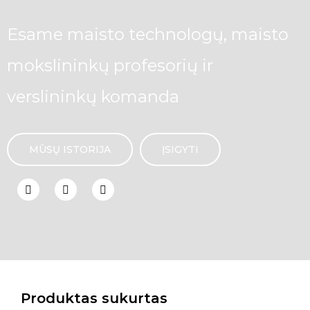
Esame maisto technologų, maisto
mokslininkų profesorių ir
verslininkų komanda
MŪSŲ ISTORIJA
ĮSIGYTI
Produktas sukurtas