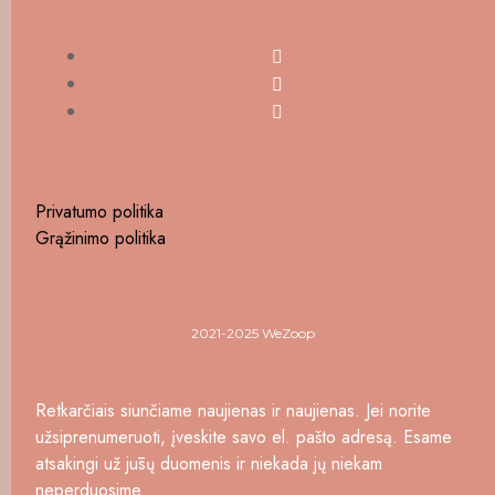
Privatumo politika
Grąžinimo politika
2021-2025 WeZoop
Retkarčiais siunčiame naujienas ir naujienas. Jei norite
užsiprenumeruoti, įveskite savo el. pašto adresą. Esame
atsakingi už jūsų duomenis ir niekada jų niekam
neperduosime.