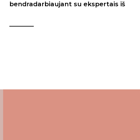
bendradarbiaujant su ekspertais iš