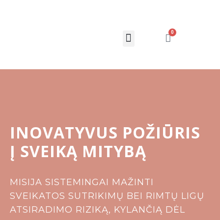
0
Mūsų parduotuvė
INOVATYVUS POŽIŪRIS
Į SVEIKĄ MITYBĄ
MISIJA SISTEMINGAI MAŽINTI
SVEIKATOS SUTRIKIMŲ BEI RIMTŲ LIGŲ
ATSIRADIMO RIZIKĄ, KYLANČIĄ DĖL